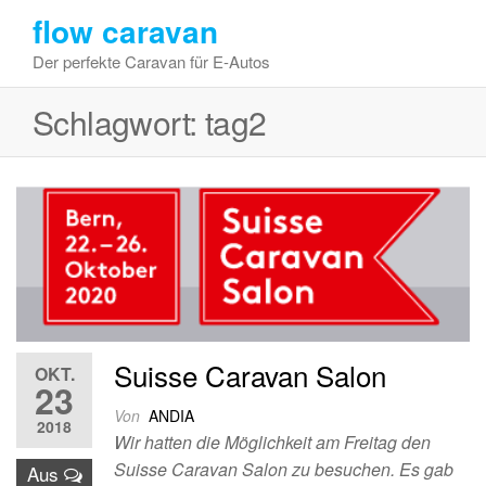
Zum
flow caravan
Inhalt
Der perfekte Caravan für E-Autos
springen
Schlagwort:
tag2
Suisse Caravan Salon
OKT.
23
Von
ANDIA
2018
Wir hatten die Möglichkeit am Freitag den
Suisse Caravan Salon zu besuchen. Es gab
Aus